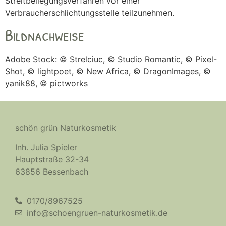
Streitbeilegungsverfahren vor einer
Verbraucherschlichtungsstelle teilzunehmen.
Bildnachweise
Adobe Stock: © Strelciuc, © Studio Romantic, © Pixel-
Shot, © lightpoet, © New Africa, © DragonImages, ©
yanik88, © pictworks
schön grün Naturkosmetik
Inh. Julia Spieler
Hauptstraße 32-34
63856 Bessenbach
0170/8967525
info@schoengruen-naturkosmetik.de